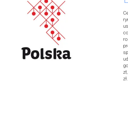
Ce
ry
us
c
ro
pr
sp
ud
go
zł
zł.