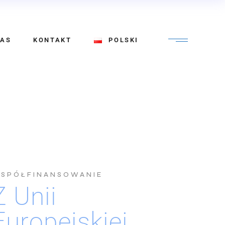
Polski
NAS
KONTAKT
POLSKI
English
Polski
English
SPÓŁFINANSOWANIE
Z Unii
Europejskiej