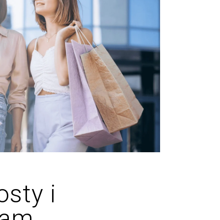
sty i
ram