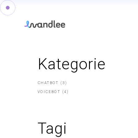
Skip
to
the
content
Kategorie
CHATBOT
(3)
VOICEBOT
(4)
Tagi