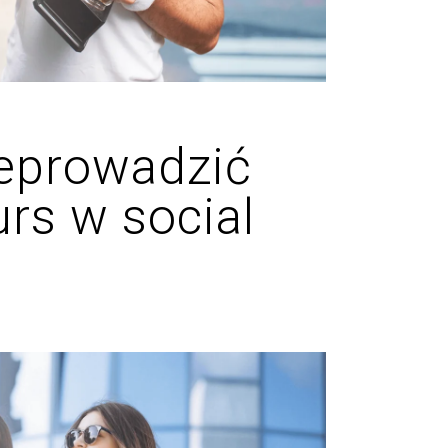
zeprowadzić
rs w social