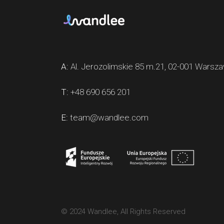
A:
Al. Jerozolimskie 85 m.21, 02-001 Warsz
T:
+48 690 656 201
E:
team@wandlee.com
© 2024 Wandlee, All Rights Reserved