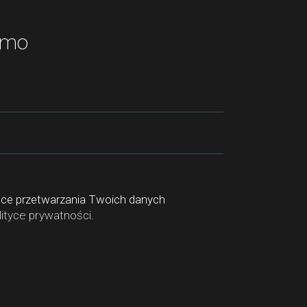
emo
ące przetwarzania Twoich danych
lityce prywatności
.