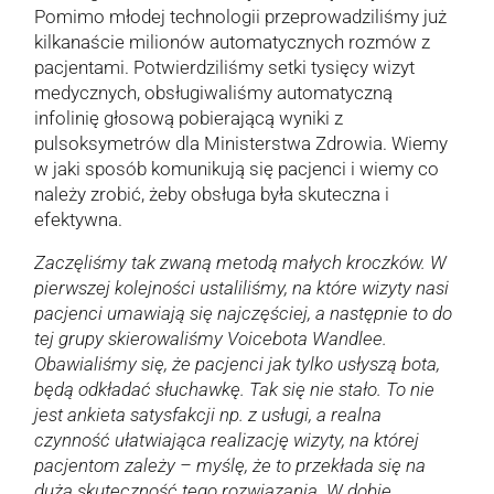
Pomimo młodej technologii przeprowadziliśmy już
kilkanaście milionów automatycznych rozmów z
pacjentami. Potwierdziliśmy setki tysięcy wizyt
medycznych, obsługiwaliśmy automatyczną
infolinię głosową pobierającą wyniki z
pulsoksymetrów dla Ministerstwa Zdrowia. Wiemy
w jaki sposób komunikują się pacjenci i wiemy co
należy zrobić, żeby obsługa była skuteczna i
efektywna.
Zaczęliśmy tak zwaną metodą małych kroczków. W
pierwszej kolejności ustaliliśmy, na które wizyty nasi
pacjenci umawiają się najczęściej, a następnie to do
tej grupy skierowaliśmy Voicebota Wandlee.
Obawialiśmy się, że pacjenci jak tylko usłyszą bota,
będą odkładać słuchawkę. Tak się nie stało. To nie
jest ankieta satysfakcji np. z usługi, a realna
czynność ułatwiająca realizację wizyty, na której
pacjentom zależy – myślę, że to przekłada się na
dużą skuteczność tego rozwiązania. W dobie